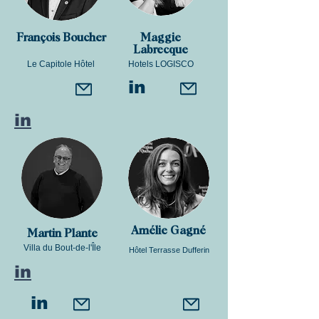
François Boucher
Maggie
Labrecque
Le Capitole Hôtel
Hotels LOGISCO
in
in
Amélie Gagné
Martin Plante
Villa du Bout-de-l'Île
Hôtel Terrasse Dufferin
in
in