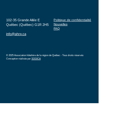
102-35 Grande Allée E
Politique de confidentialité
Nouvelles
Québec (Québec) G1R 2H5
FAQ
info@ahrq.ca
© 2025 Association hôtelière de la région de Québec - Tous droits réservés
Conception réalisée par
SOGICA