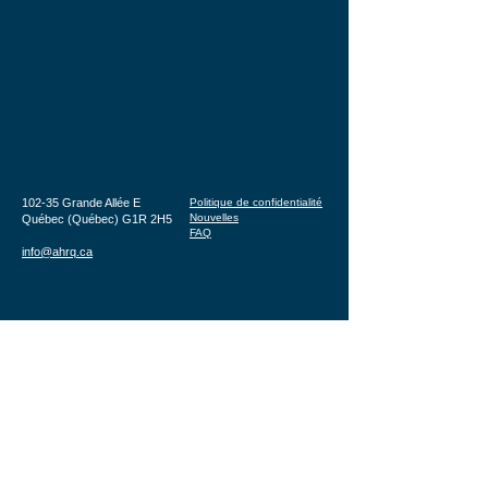
102-35 Grande Allée E
Politique de confidentialité
Nouvelles
Québec (Québec) G1R 2H5
FAQ
info@ahrq.ca
© 2025 Association hôtelière de la région de Québec - Tous droits réservés
Conception réalisée par
SOGICA