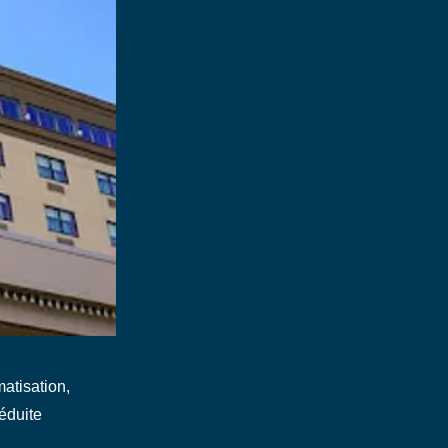
matisation,
éduite