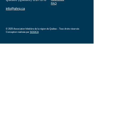
FAQ
info@ahrq.ca
© 2025 Association hôtelière de la région de Québec - Tous droits réservés
Conception réalisée par
SOGICA