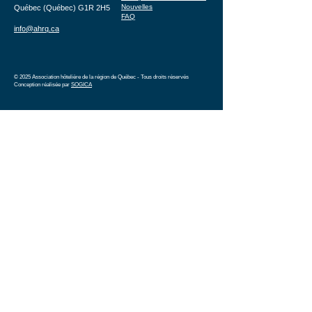
Nouvelles
Québec (Québec) G1R 2H5
FAQ
info@ahrq.ca
© 2025 Association hôtelière de la région de Québec - Tous droits réservés
Conception réalisée par
SOGICA