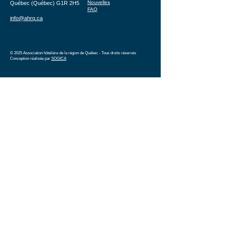
Nouvelles
Québec (Québec) G1R 2H5
FAQ
info@ahrq.ca
© 2025 Association hôtelière de la région de Québec - Tous droits réservés
Conception réalisée par
SOGICA