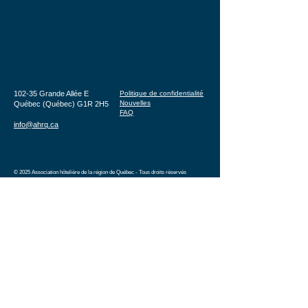
102-35 Grande Allée E
Politique de confidentialité
Nouvelles
Québec (Québec) G1R 2H5
FAQ
info@ahrq.ca
© 2025 Association hôtelière de la région de Québec - Tous droits réservés
Conception réalisée par
SOGICA