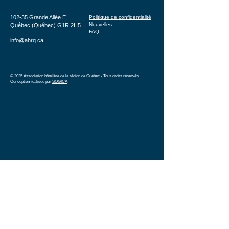
102-35 Grande Allée E
Politique de confidentialité
Nouvelles
Québec (Québec) G1R 2H5
FAQ
info@ahrq.ca
© 2025 Association hôtelière de la région de Québec - Tous droits réservés
Conception réalisée par
SOGICA