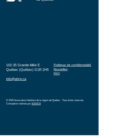
102-35 Grande Allée E
Politique de confidentialité
Nouvelles
Québec (Québec) G1R 2H5
FAQ
info@ahrq.ca
© 2025 Association hôtelière de la région de Québec - Tous droits réservés
Conception réalisée par
SOGICA