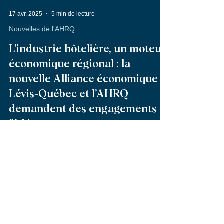
17 avr. 2025
5 min de lecture
Nouvelles de l'AHRQ
L’industrie hôtelière, un moteur
économique régional : la
nouvelle Alliance économique
Lévis-Québec et l’AHRQ
demandent des engagements
fédéraux concrets
À l’aube des élections fédérales, la CCIQ, la
CCIGL et l’AHRQ unissent leurs voix pour
faire reconnaître l’importance stratégique de
l’industrie hôtelière dans le développement
économique de la région de Québec et de
Lévis. Elles proposent huit mesures