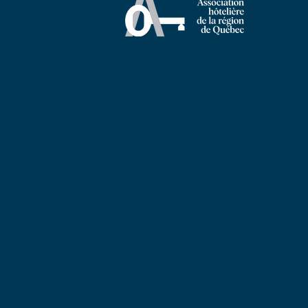
Bouteilles d’eau en hôtellerie
Communique
: une alternative 100%
SORAC, AH
végétale fait son entrée