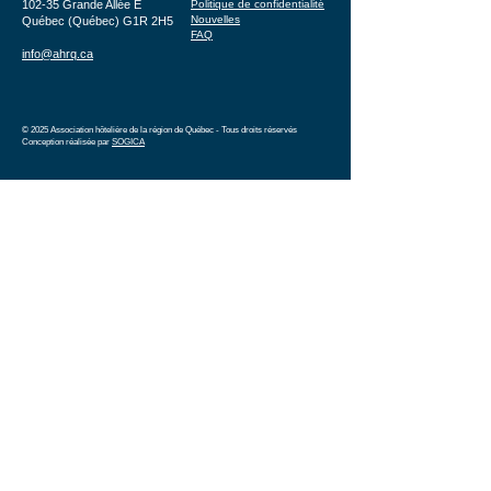
102-35 Grande Allée E
Politique de confidentialité
Nouvelles
Québec (Québec) G1R 2H5
FAQ
info@ahrq.ca
© 2025 Association hôtelière de la région de Québec - Tous droits réservés
Conception réalisée par
SOGICA